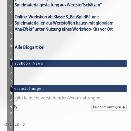
Spielmaterialgestaltung aus Wertstoffschätzen“
n
g
Online-Workshop ab Klasse 5 „BauSpielRäume
-
Spielmaterialien aus Wertstoffen bauen mit globalem
C
Aha-Efekt“ unter Nutzung eines Workshop-Kits vor Ort
o
o
k
Alle Blogartikel
i
e
Facebook News
s
z
u
a
Veranstaltungen
k
Es gibt keine bevorstehenden Veranstaltungen.
z
e
Kalender anzeigen
p
t
Okt.
28
0
i