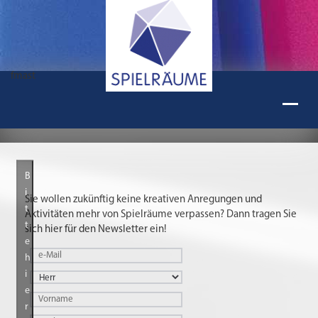
fmast
B
i
Sie wollen zukünftig keine kreativen Anregungen und
t
Aktivitäten mehr von Spielräume verpassen? Dann tragen Sie
t
sich hier für den Newsletter ein!
e
h
i
e
r