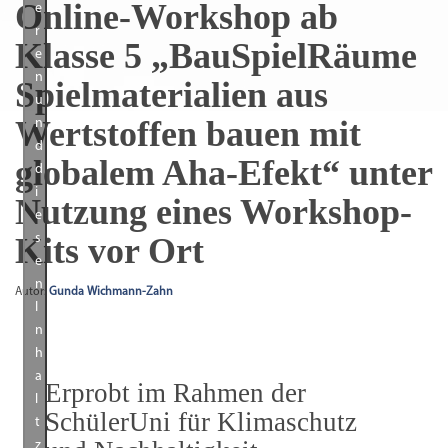
Online-Workshop ab
e
r
Klasse 5 „BauSpielRäume
e
n
Spielmaterialien aus
u
Wertstoffen bauen mit
n
d
globalem Aha-Efekt“ unter
d
i
Nutzung eines Workshop-
e
Kits vor Ort
s
e
n
Autor:
Gunda Wichmann-Zahn
I
n
h
a
Erprobt im Rahmen der
l
SchülerUni für Klimaschutz
t
z