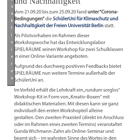
und Nachhaltigkeit
u
Vom 21.09.20 bis zum 25.09.20 fand
unter “Corona-
a
Bedingungen”
die
SchülerUni für Klimaschutz und
k
Nachhaltigkeit der Freien Universität Berlin
statt.
t
i
Als Pilotvorhaben im Rahmen dieser
v
Workshopwoche hat das Entwicklungslabor
i
SPIELRÄUME seinen Workshop für zwei Schulklassen
in einer Online-Variante angeboten.
e
r
Aufgrund des durchweg positiven Feedbacks bietet
e
SPIELRÄUME nun weitere Termine außerhalb der
n
SchülerUni an.
Im Vorfeld erhält die Lehrkraft ein „rundum sorglos“
Workshop-Kit in Form von „Kreativ-Boxen“ mit
didaktischen Materialien. Mit diesen kann sie ganz
individuell den ersten Workshopteil alleine
gestalten. Den zweiten Praxisteil (direkt im Anschluss
oder im Rahmen eines zweiten Termins) veranstaltet
Gunda Wichmann-Zahn als Online-Seminar und
beamt sich – im wahrsten Sinne des Wortes in den